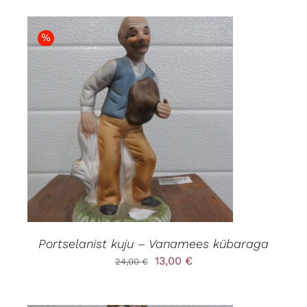
%
LISA KORVI
/
DETAILS
Portselanist kuju – Vanamees kübaraga
Algne
Praegune
13,00
€
24,00
€
hind
hind
oli:
on: