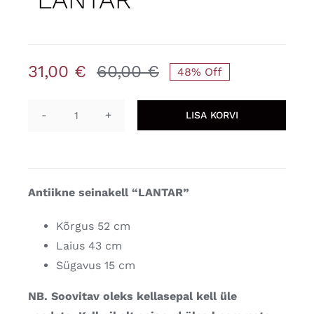
31,00
€
60,00
€
48% Off
Algne
Praegune
hind
hind
LISA KORVI
oli:
on:
Antiikne
60,00 €.
31,00 €.
seinakell
"LANTAR"
kogus
Antiikne seinakell “LANTAR”
Kõrgus 52 cm
Laius 43 cm
Sügavus 15 cm
NB. Soovitav oleks kellasepal kell üle