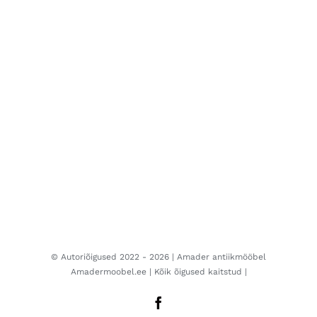
© Autoriõigused 2022 -
2026 | Amader antiikmööbel
Amadermoobel.ee
| Kõik õigused kaitstud |
Facebook