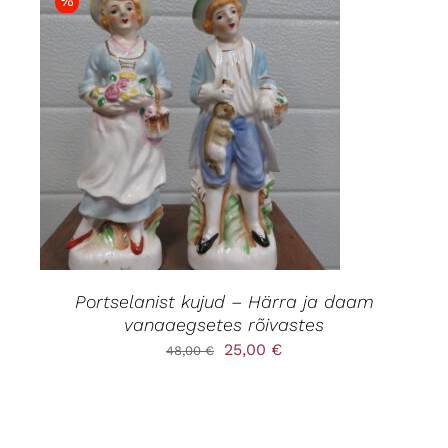
%
LISA KORVI
/
DETAILS
Portselanist kujud – Härra ja daam
vanaaegsetes rõivastes
Algne
Praegune
25,00
€
48,00
€
hind
hind
oli:
on:
48,00 €.
25,00 €.