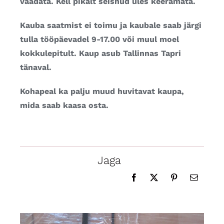
vaadata. Kell pikalt seisnud üles keeramata.
Kauba saatmist ei toimu ja kaubale saab järgi
tulla tööpäevadel 9-17.00 või muul moel
kokkulepitult. Kaup asub Tallinnas Tapri
tänaval.
Kohapeal ka palju muud huvitavat kaupa,
mida saab kaasa osta.
Jaga