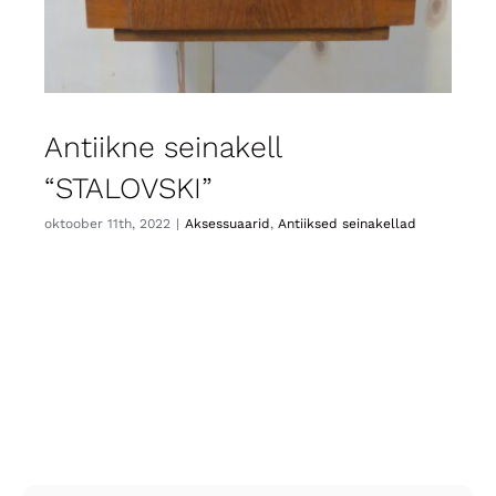
Antiikne seinakell
“STALOVSKI”
oktoober 11th, 2022
|
Aksessuaarid
,
Antiiksed seinakellad