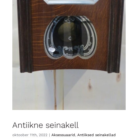
Antiikne seinakell
oktoober 11th, 2022
|
Aksessuaarid
,
Antiiksed seinakellad