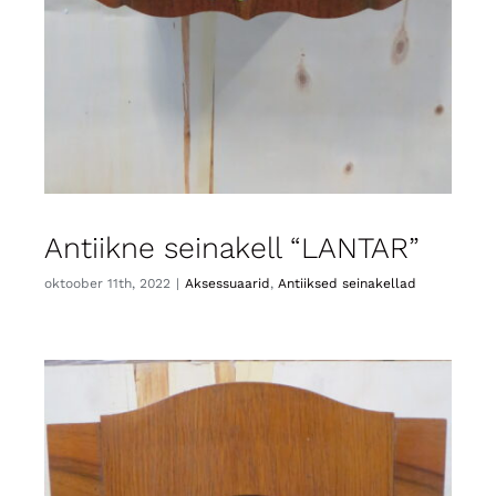
Antiikne seinakell “LANTAR”
oktoober 11th, 2022
|
Aksessuaarid
,
Antiiksed seinakellad